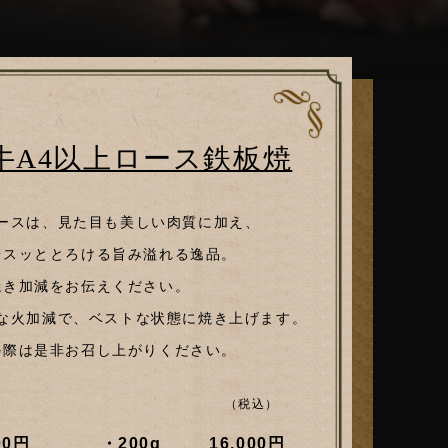
牛A4以上ロース鉄板焼
ースは、見た目も美しい肉質に加え、
端スッととろける旨み溢れる逸品。
焼き加減をお伝えください。
な火加減で、ベストな状態に焼き上げます。
の際は是非お召し上がりください。
（税込）
00円
・200g
16,000円