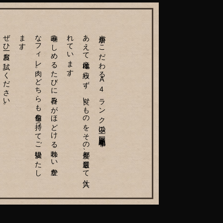
ぜひ一度お試しください。
。
噛み
し
め
る
た
び
に
旨み
が
ほ
ど
け
る
味わ
い
豊か
な
フ
ィ
レ
肉。
ど
ち
ら
も
自信を
持っ
て
ご
提供い
た
し
ま
す
。
あ
え
て
産地は
絞ら
ず
、
良い
も
の
を
そ
の
都度、
厳選し
て
仕入
れ
て
い
ま
す
当店がこだわるA
4
ランク以上の国産黒毛和牛。