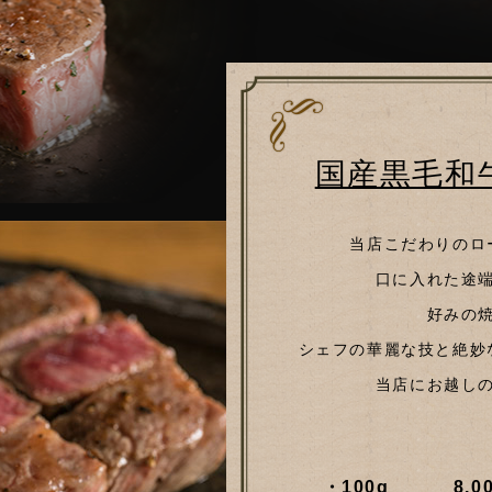
国産黒毛和
当店こだわりのロ
口に入れた途
好みの
シェフの華麗な技と絶妙
当店にお越し
・100g
8,0